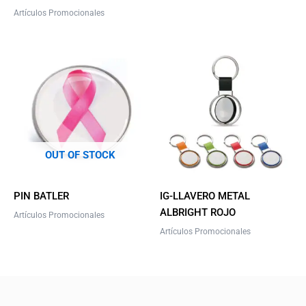
on
Artículos Promocionales
the
product
page
This
product
has
multiple
variants.
The
options
OUT OF STOCK
may
be
PIN BATLER
IG-LLAVERO METAL
chosen
ALBRIGHT ROJO
Artículos Promocionales
on
Artículos Promocionales
the
product
page