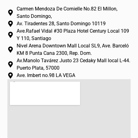
t
e
t
Carmen Mendoza De Cornielle No.82 El Millon,
a
b
u
Santo Domingo,
g
o
b
Av. Tiradentes 28, Santo Domingo 10119
r
o
e
Ave.Rafael Vidal #30 Plaza Hotel Century Local 109
a
k
Y 110, Santiago
m
-
Nivel Arena Downtown Mall Local SL9, Ave. Barceló
f
KM 8 Punta Cana 2300, Rep. Dom.
Av.Manolo Tavárez Justo 23 Cedaky Mall local L-44.
Puerto Plata, 57000
Ave. Imbert no.98 LA VEGA