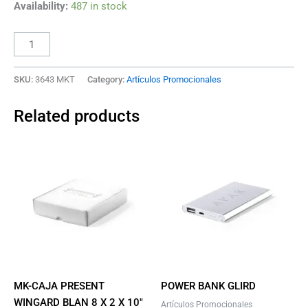
Availability:
487 in stock
SKU:
3643 MKT
Category:
Artículos Promocionales
Related products
This
product
has
multiple
variants.
The
options
may
be
MK-CAJA PRESENT
POWER BANK GLIRD
chosen
WINGARD BLAN 8 X 2 X 10″
Artículos Promocionales