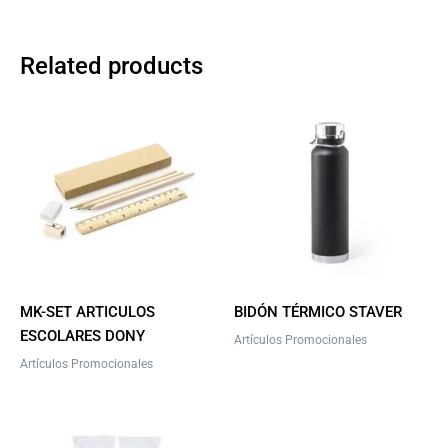
Related products
This
product
has
multiple
variants.
The
options
may
be
MK-SET ARTICULOS
BIDÓN TÉRMICO STAVER
chosen
ESCOLARES DONY
Artículos Promocionales
on
Artículos Promocionales
the
product
page
This