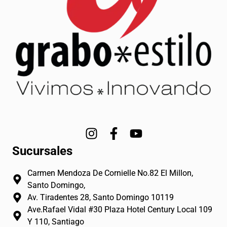
I
F
Y
n
a
o
Sucursales
s
c
u
t
e
t
Carmen Mendoza De Cornielle No.82 El Millon,
a
b
u
Santo Domingo,
g
o
b
Av. Tiradentes 28, Santo Domingo 10119
r
o
e
Ave.Rafael Vidal #30 Plaza Hotel Century Local 109
a
k
Y 110, Santiago