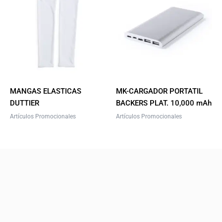
product
has
multiple
variants.
The
options
may
be
MANGAS ELASTICAS
MK-CARGADOR PORTATIL
chosen
DUTTIER
BACKERS PLAT. 10,000 mAh
on
Artículos Promocionales
Artículos Promocionales
the
product
page