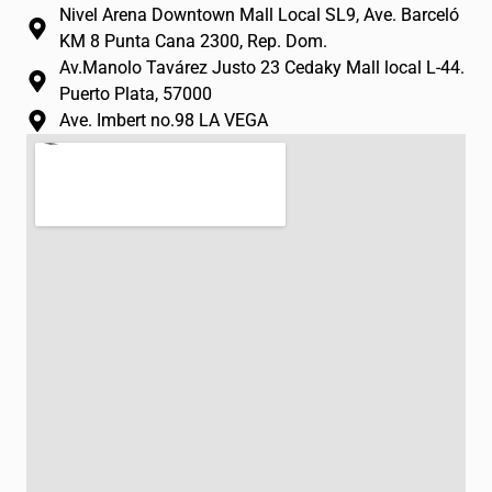
m
-
Nivel Arena Downtown Mall Local SL9, Ave. Barceló
f
KM 8 Punta Cana 2300, Rep. Dom.
Av.Manolo Tavárez Justo 23 Cedaky Mall local L-44.
Puerto Plata, 57000
Ave. Imbert no.98 LA VEGA