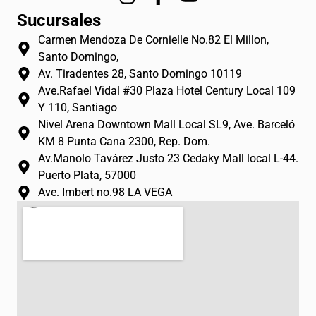
n
a
o
Sucursales
s
c
u
Carmen Mendoza De Cornielle No.82 El Millon,
t
e
t
Santo Domingo,
a
b
u
Av. Tiradentes 28, Santo Domingo 10119
g
o
b
Ave.Rafael Vidal #30 Plaza Hotel Century Local 109
r
o
e
Y 110, Santiago
a
k
Nivel Arena Downtown Mall Local SL9, Ave. Barceló
m
-
KM 8 Punta Cana 2300, Rep. Dom.
f
Av.Manolo Tavárez Justo 23 Cedaky Mall local L-44.
Puerto Plata, 57000
Ave. Imbert no.98 LA VEGA