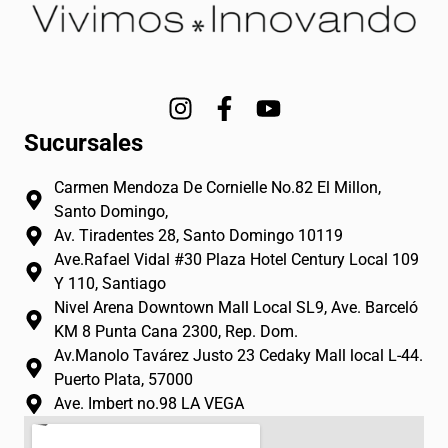
I
F
Y
n
a
o
Sucursales
s
c
u
t
e
t
Carmen Mendoza De Cornielle No.82 El Millon,
a
b
u
Santo Domingo,
g
o
b
Av. Tiradentes 28, Santo Domingo 10119
r
o
e
Ave.Rafael Vidal #30 Plaza Hotel Century Local 109
a
k
Y 110, Santiago
m
-
Nivel Arena Downtown Mall Local SL9, Ave. Barceló
f
KM 8 Punta Cana 2300, Rep. Dom.
Av.Manolo Tavárez Justo 23 Cedaky Mall local L-44.
Puerto Plata, 57000
Ave. Imbert no.98 LA VEGA