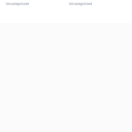
Uncategorized
Uncategorized
on
the
product
page