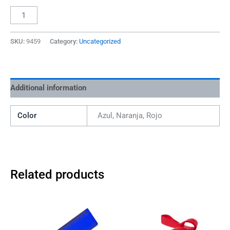
SKU:
9459
Category:
Uncategorized
Additional information
Color
Azul, Naranja, Rojo
Related products
This
This
product
product
has
has