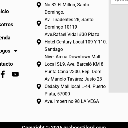
No.82 El Millon, Santo
nicio
Domingo,
Av. Tiradentes 28, Santo
otros
Domingo 10119
Ave.Rafael Vidal #30 Plaza
enda
Hotel Century Local 109 Y 110,
Santiago
ogos
Nivel Arena Downtown Mall
tacto
Local SL9, Ave. Barceló KM 8
Punta Cana 2300, Rep. Dom.
F
Y
Av.Manolo Tavárez Justo 23
a
o
Cedaky Mall local L-44. Puerto
c
u
Plata, 57000
e
t
b
u
Ave. Imbert no.98 LA VEGA
o
b
o
e
k
Copyright © 2026 graboestilord.com