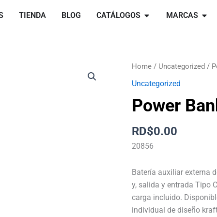
Open catálogos
Open 
S
TIENDA
BLOG
CATÁLOGOS
MARCAS
Power
Home
/
Uncategorized
/ P
Bank
Uncategorized
Fagar
Power Ban
quantity
RD$
0.00
20856
Batería auxiliar externa
y, salida y entrada Tipo 
carga incluido. Disponib
individual de diseño kraf