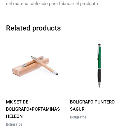
del material utilizado para fabricar el producto.
Related products
This
product
has
multiple
variants.
The
options
may
be
MK-SET DE
BOLÍGRAFO PUNTERO
chosen
BOLIGRAFO+PORTAMINAS
SAGUR
on
HELEON
Boligrafos
the
Boligrafos
product
page