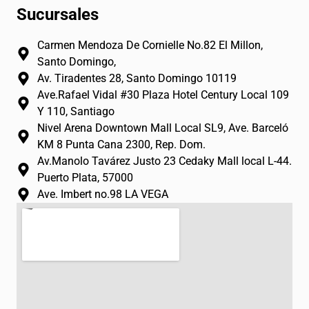
n
a
o
Sucursales
s
c
u
t
e
t
Carmen Mendoza De Cornielle No.82 El Millon,
a
b
u
Santo Domingo,
g
o
b
Av. Tiradentes 28, Santo Domingo 10119
r
o
e
Ave.Rafael Vidal #30 Plaza Hotel Century Local 109
a
k
Y 110, Santiago
m
-
Nivel Arena Downtown Mall Local SL9, Ave. Barceló
f
KM 8 Punta Cana 2300, Rep. Dom.
Av.Manolo Tavárez Justo 23 Cedaky Mall local L-44.
Puerto Plata, 57000
Ave. Imbert no.98 LA VEGA