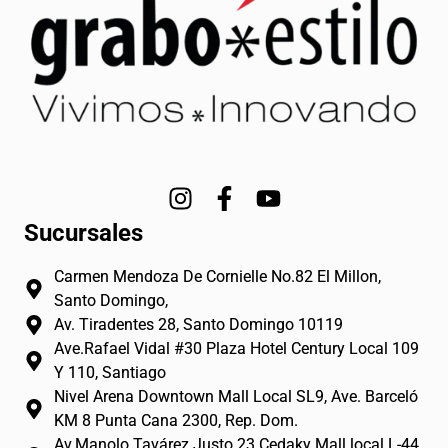
I
F
Y
n
a
o
Sucursales
s
c
u
t
e
t
Carmen Mendoza De Cornielle No.82 El Millon,
a
b
u
Santo Domingo,
g
o
b
Av. Tiradentes 28, Santo Domingo 10119
r
o
e
Ave.Rafael Vidal #30 Plaza Hotel Century Local 109
a
k
Y 110, Santiago
m
-
Nivel Arena Downtown Mall Local SL9, Ave. Barceló
f
KM 8 Punta Cana 2300, Rep. Dom.
Av.Manolo Tavárez Justo 23 Cedaky Mall local L-44.