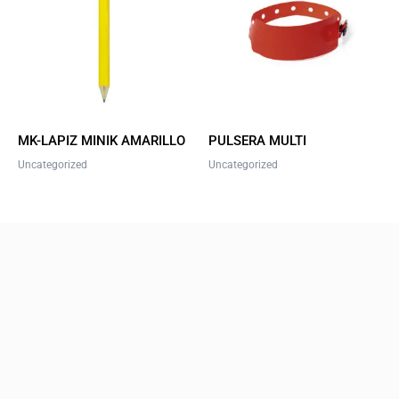
multiple
variants.
The
options
may
be
MK-LAPIZ MINIK AMARILLO
PULSERA MULTI
chosen
Uncategorized
Uncategorized
on
the
product
page