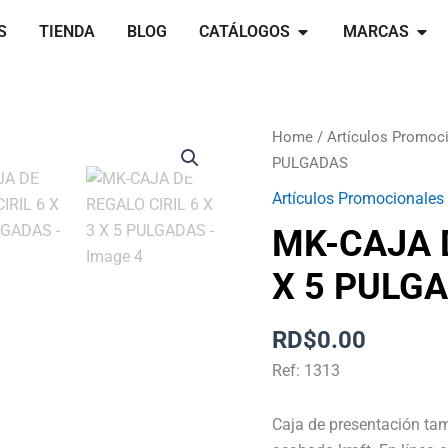
Open catálogos
Open 
S
TIENDA
BLOG
CATÁLOGOS
MARCAS
MK-
Home
/
Artículos Promoc
CAJA
PULGADAS
DE
Artículos Promocionales
REGALO
MK-CAJA D
CIRIL
6
X 5 PULG
X
3
RD$
0.00
X
5
Ref: 1313
PULGADAS
quantity
Caja de presentación tam