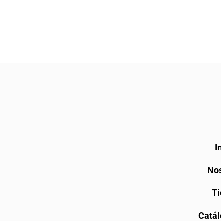
I
Nos
Ti
Catál