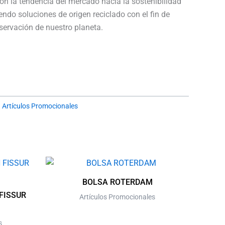
con la tendencia del mercado hacia la sostenibilidad
iendo soluciones de origen reciclado con el fin de
servación de nuestro planeta.
:
Artículos Promocionales
This
product
BOLSA ROTERDAM
has
FISSUR
Artículos Promocionales
multiple
variants.
s