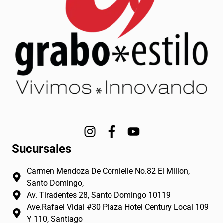
I
F
Y
n
a
o
Sucursales
s
c
u
t
e
t
Carmen Mendoza De Cornielle No.82 El Millon,
a
b
u
Santo Domingo,
g
o
b
Av. Tiradentes 28, Santo Domingo 10119
r
o
e
Ave.Rafael Vidal #30 Plaza Hotel Century Local 109
a
k
Y 110, Santiago