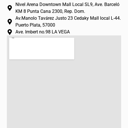
m
-
Nivel Arena Downtown Mall Local SL9, Ave. Barceló
f
KM 8 Punta Cana 2300, Rep. Dom.
Av.Manolo Tavárez Justo 23 Cedaky Mall local L-44.
Puerto Plata, 57000
Ave. Imbert no.98 LA VEGA