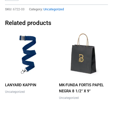
SKU:
6722-03
Category:
Uncategorized
Related products
This
product
has
multiple
variants.
The
options
may
be
LANYARD KAPPIN
MK-FUNDA FORTIS PAPEL
chosen
NEGRA 8 1/2″ X 9″
Uncategorized
on
Uncategorized
the
product
page