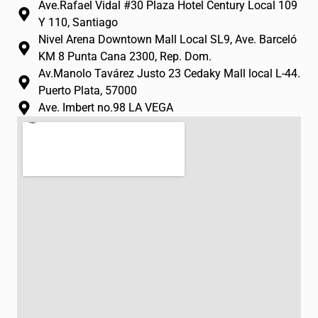
r
o
e
Ave.Rafael Vidal #30 Plaza Hotel Century Local 109
a
k
Y 110, Santiago
m
-
Nivel Arena Downtown Mall Local SL9, Ave. Barceló
f
KM 8 Punta Cana 2300, Rep. Dom.
Av.Manolo Tavárez Justo 23 Cedaky Mall local L-44.
Puerto Plata, 57000
Ave. Imbert no.98 LA VEGA