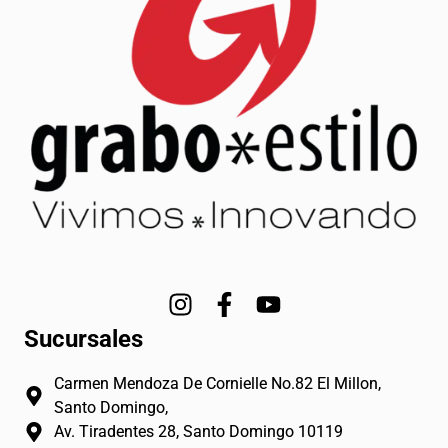
I
F
Y
n
a
o
Sucursales
s
c
u
t
e
t
Carmen Mendoza De Cornielle No.82 El Millon,
a
b
u
Santo Domingo,
g
o
b
Av. Tiradentes 28, Santo Domingo 10119