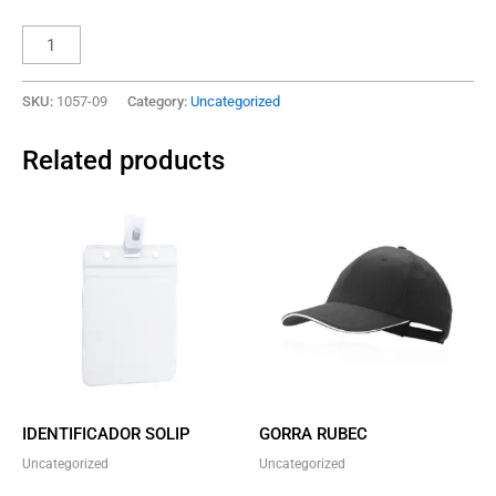
SKU:
1057-09
Category:
Uncategorized
Related products
This
product
has
multiple
variants.
The
options
may
be
IDENTIFICADOR SOLIP
GORRA RUBEC
chosen
Uncategorized
Uncategorized
on