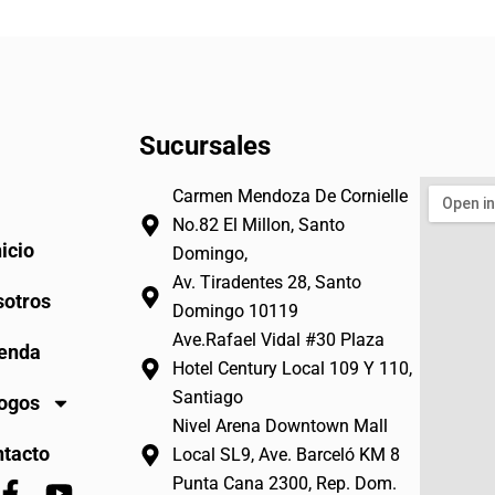
Sucursales
Carmen Mendoza De Cornielle
No.82 El Millon, Santo
nicio
Domingo,
Av. Tiradentes 28, Santo
otros
Domingo 10119
Ave.Rafael Vidal #30 Plaza
enda
Hotel Century Local 109 Y 110,
Santiago
ogos
Nivel Arena Downtown Mall
tacto
Local SL9, Ave. Barceló KM 8
Punta Cana 2300, Rep. Dom.
F
Y