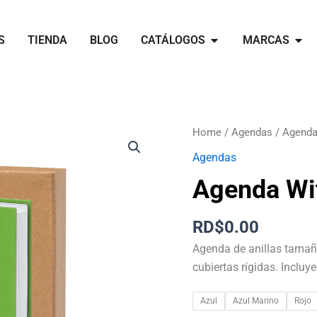
Open catálogos
Open 
S
TIENDA
BLOG
CATÁLOGOS
MARCAS
Agenda
Home
/
Agendas
/ Agenda
Witrex
Agendas
quantity
Agenda Wi
RD$
0.00
Agenda de anillas tamañ
cubiertas rígidas. Incluy
Azul
Azul Marino
Rojo