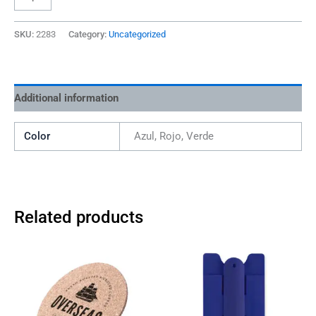
SKU:
2283
Category:
Uncategorized
Additional information
Color
Azul, Rojo, Verde
Related products
This
product
has
multiple
variants.