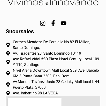
I
F
Y
n
a
o
Sucursales
s
c
u
t
e
t
Carmen Mendoza De Cornielle No.82 El Millon,
a
b
u
Santo Domingo,
g
o
b
Av. Tiradentes 28, Santo Domingo 10119
r
o
e
Ave.Rafael Vidal #30 Plaza Hotel Century Local 109
a
k
Y 110, Santiago
m
-
Nivel Arena Downtown Mall Local SL9, Ave. Barceló
f
KM 8 Punta Cana 2300, Rep. Dom.
Av.Manolo Tavárez Justo 23 Cedaky Mall local L-44.
Puerto Plata, 57000
Ave. Imbert no.98 LA VEGA