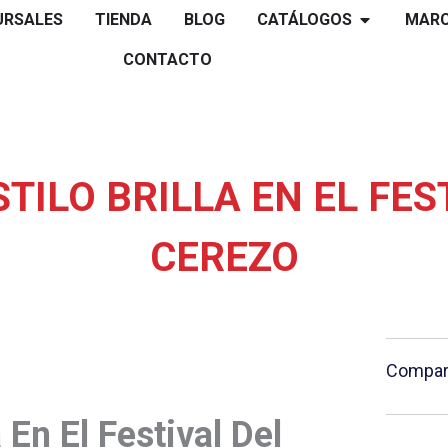
Open catálo
URSALES
TIENDA
BLOG
CATÁLOGOS
MAR
CONTACTO
TILO BRILLA EN EL FES
CEREZO
Compart
 En El Festival Del